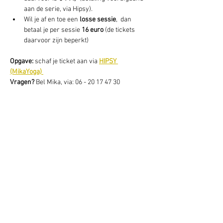
aan de serie, via Hipsy).
Wil je af en toe een 
losse sessie
,  dan 
betaal je per sessie 
16 euro
 (de tickets 
daarvoor zijn beperkt) 
Opgave: 
schaf je ticket aan via 
HIPSY 
(MikaYoga) 
Vragen? 
Bel Mika, via: 06 - 20 17 47 30
Deel dit evenement
Schrijf je hier in voor onze nieuwsbrief