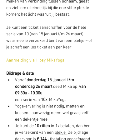
maken van verbinding tussen lichaam, geest 
en ziel, om uiteindelijk bij die ene stille plek te 
komen; het licht waaruit jij bestaat.
Je kunt een ticket aanschaffen voor de hele 
serie van 10 (van 15 januari t/m 26 maart), 
waarmee je verzekerd bent van een plekje ~ of 
je schaft een los ticket aan per keer.
Aanmelding via Hipsy MikaYoga
Bijdrage & data
Vanaf 
donderdag 15  januari t/m 
donderdag 26 maart
 deelt Mika op 
 van 
09.30u - 10.30u
een serie van 
10x 
 MikaYoga. 
Yoga-ervaring is niet nodig, matten en 
kussens aanwezig; neem wel graag zelf 
een dekentje mee
Je kunt de 
10 ritten 
in 1x betalen, dan ben 
je verzekerd van een 
plekje.
De bijdrage 
daarvoor is 
€ 144,- 
(betaling voorafgaand 