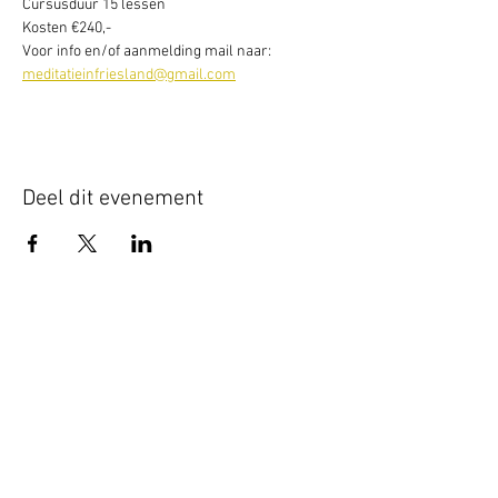
Cursusduur 15 lessen
Kosten €240,-
Voor info en/of aanmelding mail naar: 
meditatieinfriesland@gmail.com
Deel dit evenement
Schrijf je hier in voor onze nieuwsbrief
Schrijf je in