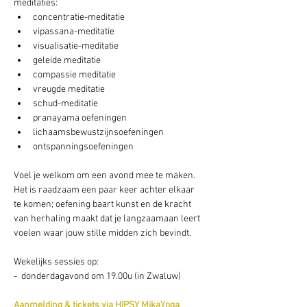
meditaties:
concentratie-meditatie
vipassana-meditatie
visualisatie-meditatie
geleide meditatie
compassie meditatie
vreugde meditatie
schud-meditatie
pranayama oefeningen
lichaamsbewustzijnsoefeningen
ontspanningsoefeningen
Voel je welkom om een avond mee te maken. 
Het is raadzaam een paar keer achter elkaar 
te komen; oefening baart kunst en de kracht 
van herhaling maakt dat je langzaamaan leert 
voelen waar jouw stille midden zich bevindt.
Wekelijks sessies op: 
-  donderdagavond om 19.00u (in Zwaluw) 
Aanmelding & tickets via HIPSY MikaYoga