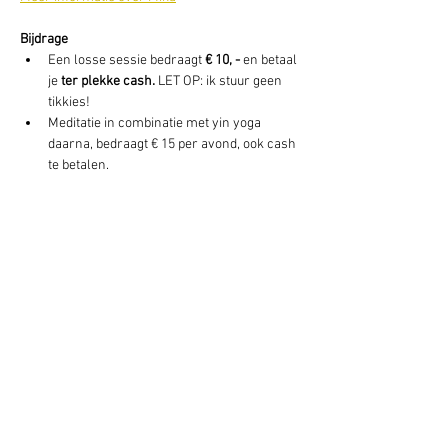
Bijdrage 
Een losse sessie bedraagt 
€ 10, -
 en betaal 
je 
ter plekke cash. 
LET OP: ik stuur geen 
tikkies! 
Meditatie in combinatie met yin yoga 
daarna, bedraagt € 15 per avond, ook cash 
te betalen. 
Deel dit evenement
Schrijf je hier in voor onze nieuwsbrief