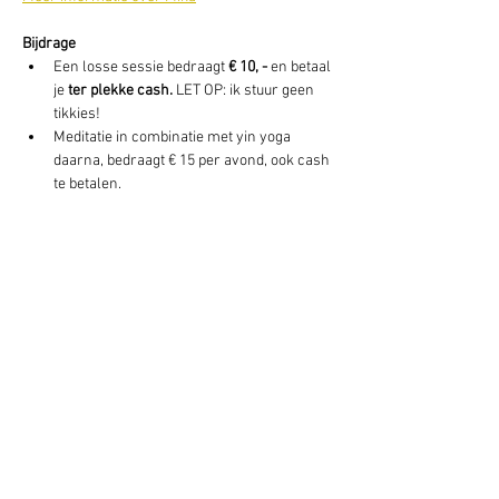
Bijdrage 
Een losse sessie bedraagt 
€ 10, -
 en betaal 
je 
ter plekke cash. 
LET OP: ik stuur geen 
tikkies! 
Meditatie in combinatie met yin yoga 
daarna, bedraagt € 15 per avond, ook cash 
te betalen. 
Deel dit evenement
Schrijf je hier in voor onze nieuwsbrief