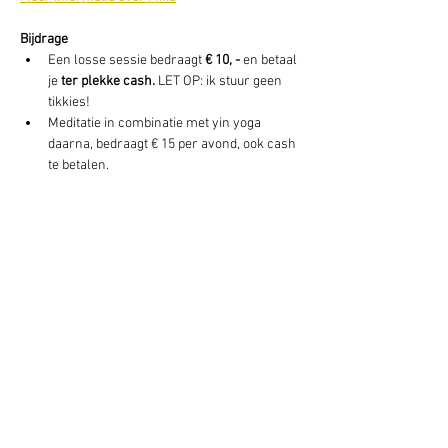
Bijdrage 
Een losse sessie bedraagt 
€ 10, -
 en betaal 
je 
ter plekke cash. 
LET OP: ik stuur geen 
tikkies! 
Meditatie in combinatie met yin yoga 
daarna, bedraagt € 15 per avond, ook cash 
te betalen. 
Deel dit evenement
Schrijf je hier in voor onze nieuwsbrief