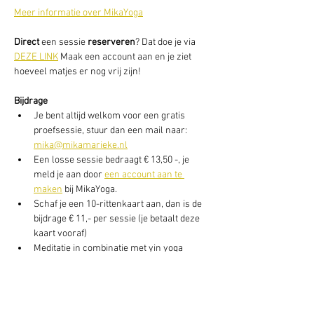
Meer informatie over MikaYoga
Direct
 een sessie
 reserveren
? Dat doe je via 
DEZE LINK
 Maak een account aan en je ziet 
hoeveel matjes er nog vrij zijn!
Bijdrage
Je bent altijd welkom voor een gratis 
proefsessie, stuur dan een mail naar: 
mika@mikamarieke.nl
Een losse sessie bedraagt € 13,50 -, je 
meld je aan door 
een account aan te 
maken
 bij MikaYoga.
Schaf je een 10-rittenkaart aan, dan is de 
bijdrage € 11,- per sessie (je betaalt deze 
kaart vooraf)
Meditatie in combinatie met yin yoga 
daarna, bedraagt € 16,50 per avond of, € 
155,- voor 10-ritten)