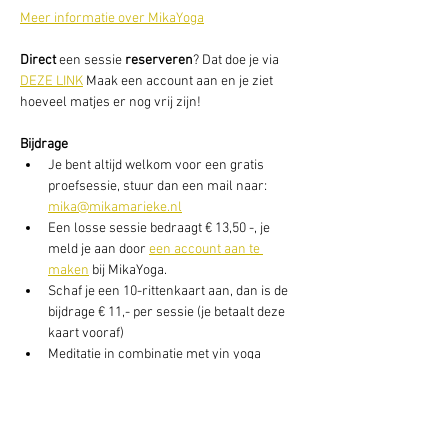
Meer informatie over MikaYoga
Direct
 een sessie
 reserveren
? Dat doe je via 
DEZE LINK
 Maak een account aan en je ziet 
hoeveel matjes er nog vrij zijn!
Bijdrage
Je bent altijd welkom voor een gratis 
proefsessie, stuur dan een mail naar: 
mika@mikamarieke.nl
Een losse sessie bedraagt € 13,50 -, je 
meld je aan door 
een account aan te 
maken
 bij MikaYoga.
Schaf je een 10-rittenkaart aan, dan is de 
bijdrage € 11,- per sessie (je betaalt deze 
kaart vooraf)
Meditatie in combinatie met yin yoga 
daarna, bedraagt € 16,50 per avond of, € 
155,- voor 10-ritten)