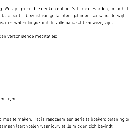
. We zijn geneigd te denken dat het STIL moet worden; maar het g
. Je bent je bewust van gedachten, geluiden, sensaties terwijl je st
is, met wat er langskomt. In volle aandacht aanwezig zijn.
den verschillende meditaties:
feningen
n
 mee te maken. Het is raadzaam een serie te boeken; oefening ba
aamaan leert voelen waar jouw stille midden zich bevindt.