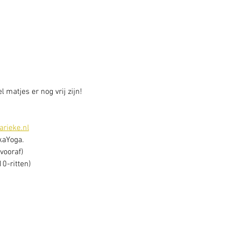
 matjes er nog vrij zijn!
rieke.nl
ikaYoga.
vooraf)
0-ritten)