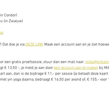
in Condor) 
u (in Zwaluw) 
ga
? Dat doe je via 
DEZE LINK
 Maak een account aan en je ziet hoeveel
or een gratis proefsessie, stuur dan een mail naar: 
mika@mikama
t € 13,50 -, je meld je aan door 
een account aan te maken
 bij M
rt aan, dan is de bijdrage € 11,- per sessie (je betaalt deze kaart 
met yin yoga daarna, bedraagt € 16,50 per avond of, € 155,- voor 1