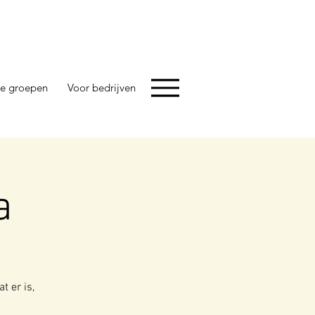
e groepen
Voor bedrijven
a
t er is,