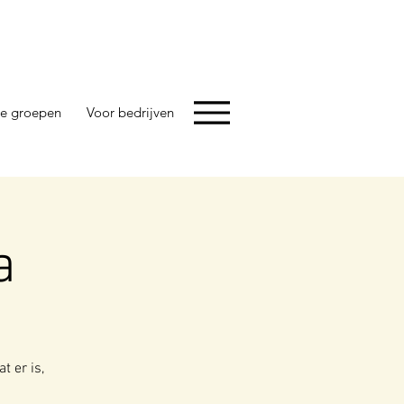
e groepen
Voor bedrijven
a
t er is,