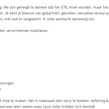
. We zijn geneigd te denken dat het STIL moet worden; maar het g
. Je bent je bewust van gedachten, geluiden, sensaties terwijl je st
is, met wat er langskomt. In volle aandacht aanwezig zijn.
den verschillende meditaties:
feningen
n
 mee te maken. Het is raadzaam een serie te boeken; oefening ba
aamaan leert voelen waar jouw stille midden zich bevindt.