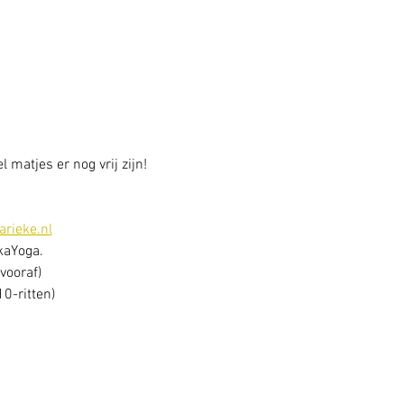
 matjes er nog vrij zijn!
rieke.nl
ikaYoga.
vooraf)
0-ritten)