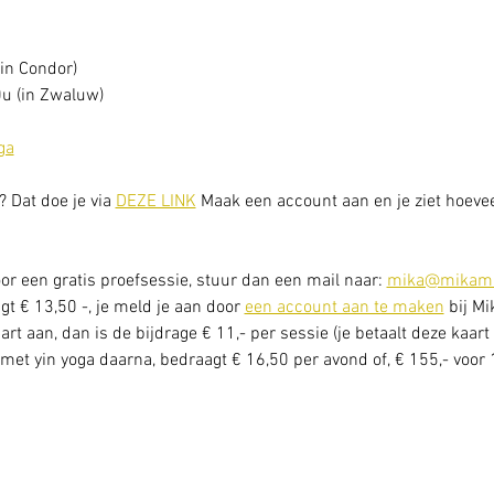
in Condor) 
u (in Zwaluw) 
ga
? Dat doe je via 
DEZE LINK
 Maak een account aan en je ziet hoeveel
or een gratis proefsessie, stuur dan een mail naar: 
mika@mikama
t € 13,50 -, je meld je aan door 
een account aan te maken
 bij M
rt aan, dan is de bijdrage € 11,- per sessie (je betaalt deze kaart 
met yin yoga daarna, bedraagt € 16,50 per avond of, € 155,- voor 1