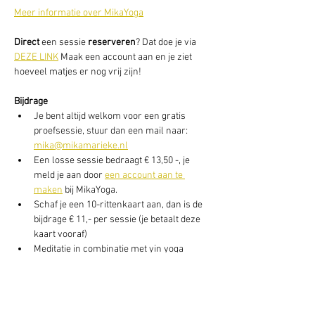
Meer informatie over MikaYoga
Direct
 een sessie
 reserveren
? Dat doe je via 
DEZE LINK
 Maak een account aan en je ziet 
hoeveel matjes er nog vrij zijn!
Bijdrage
Je bent altijd welkom voor een gratis 
proefsessie, stuur dan een mail naar: 
mika@mikamarieke.nl
Een losse sessie bedraagt € 13,50 -, je 
meld je aan door 
een account aan te 
maken
 bij MikaYoga.
Schaf je een 10-rittenkaart aan, dan is de 
bijdrage € 11,- per sessie (je betaalt deze 
kaart vooraf)
Meditatie in combinatie met yin yoga 
daarna, bedraagt € 16,50 per avond of, € 
155,- voor 10-ritten)