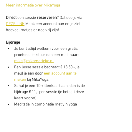
Meer informatie over MikaYoga
Direct
 een sessie
 reserveren
? Dat doe je via 
DEZE LINK
 Maak een account aan en je ziet 
hoeveel matjes er nog vrij zijn!
Bijdrage
Je bent altijd welkom voor een gratis 
proefsessie, stuur dan een mail naar: 
mika@mikamarieke.nl
Een losse sessie bedraagt € 13,50 -, je 
meld je aan door 
een account aan te 
maken
 bij MikaYoga.
Schaf je een 10-rittenkaart aan, dan is de 
bijdrage € 11,- per sessie (je betaalt deze 
kaart vooraf)
Meditatie in combinatie met yin yoga 
daarna, bedraagt € 16,50 per avond of, € 
155,- voor 10-ritten)