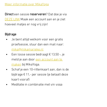
Meer informatie over MikaYoga
Direct
 een sessie
 reserveren
? Dat doe je via 
DEZE LINK
 Maak een account aan en je ziet 
hoeveel matjes er nog vrij zijn!
Bijdrage
Je bent altijd welkom voor een gratis 
proefsessie, stuur dan een mail naar: 
mika@mikamarieke.nl
Een losse sessie bedraagt € 13,50 -, je 
meld je aan door 
een account aan te 
maken
 bij MikaYoga.
Schaf je een 10-rittenkaart aan, dan is de 
bijdrage € 11,- per sessie (je betaalt deze 
kaart vooraf)
Meditatie in combinatie met yin yoga 
daarna, bedraagt € 16,50 per avond of, € 
155,- voor 10-ritten)