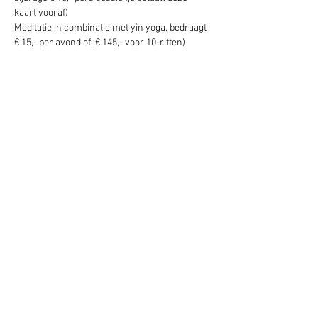
kaart vooraf)
Meditatie in combinatie met yin yoga, bedraagt 
€ 15,- per avond of, € 145,- voor 10-ritten)
Deel dit evenement
Schrijf je hier in voor onze nieuwsbrief
Schrijf je in
www.studiobadeend.com