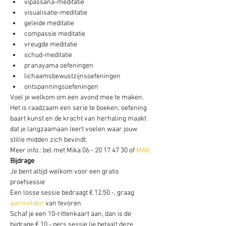
vipassana-meditatie
visualisatie-meditatie
geleide meditatie
compassie meditatie
vreugde meditatie
schud-meditatie
pranayama oefeningen
lichaamsbewustzijnsoefeningen
ontspanningsoefeningen
Voel je welkom om een avond mee te maken. 
Het is raadzaam een serie te boeken; oefening 
baart kunst en de kracht van herhaling maakt 
dat je langzaamaan leert voelen waar jouw 
stille midden zich bevindt.
Meer info.: bel met Mika 06 - 20 17 47 30 of
 MAIL
Bijdrage
Je bent altijd welkom voor een gratis 
proefsessie
Een losse sessie bedraagt € 12,50 -, graag 
aanmelden
 van tevoren
Schaf je een 10-rittenkaart aan, dan is de 
bijdrage € 10,- pers sessie (je betaalt deze 