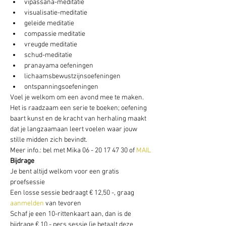
vipassana-meditatie
visualisatie-meditatie
geleide meditatie
compassie meditatie
vreugde meditatie
schud-meditatie
pranayama oefeningen
lichaamsbewustzijnsoefeningen
ontspanningsoefeningen
Voel je welkom om een avond mee te maken. 
Het is raadzaam een serie te boeken; oefening 
baart kunst en de kracht van herhaling maakt 
dat je langzaamaan leert voelen waar jouw 
stille midden zich bevindt.
Meer info.: bel met Mika 06 - 20 17 47 30 of
 MAIL
Bijdrage
Je bent altijd welkom voor een gratis 
proefsessie
Een losse sessie bedraagt € 12,50 -, graag 
aanmelden
 van tevoren
Schaf je een 10-rittenkaart aan, dan is de 
bijdrage € 10,- pers sessie (je betaalt deze 