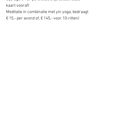
kaart vooraf)
Meditatie in combinatie met yin yoga, bedraagt 
€ 15,- per avond of, € 145,- voor 10-ritten)
Deel dit evenement
Schrijf je hier in voor onze nieuwsbrief
Schrijf je in
www.studiobadeend.com