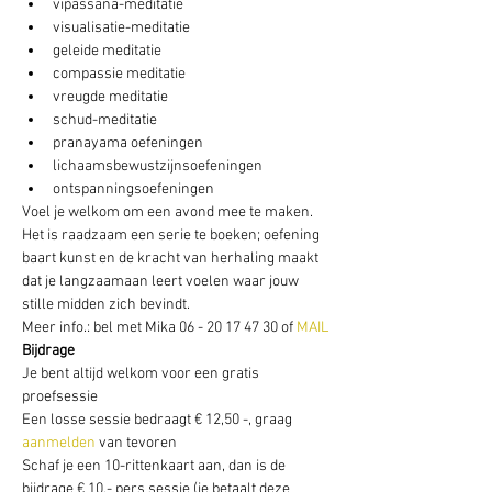
vipassana-meditatie
visualisatie-meditatie
geleide meditatie
compassie meditatie
vreugde meditatie
schud-meditatie
pranayama oefeningen
lichaamsbewustzijnsoefeningen
ontspanningsoefeningen
Voel je welkom om een avond mee te maken. 
Het is raadzaam een serie te boeken; oefening 
baart kunst en de kracht van herhaling maakt 
dat je langzaamaan leert voelen waar jouw 
stille midden zich bevindt.
Meer info.: bel met Mika 06 - 20 17 47 30 of
 MAIL
Bijdrage
Je bent altijd welkom voor een gratis 
proefsessie
Een losse sessie bedraagt € 12,50 -, graag 
aanmelden
 van tevoren
Schaf je een 10-rittenkaart aan, dan is de 
bijdrage € 10,- pers sessie (je betaalt deze 