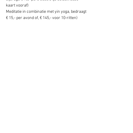
kaart vooraf)
Meditatie in combinatie met yin yoga, bedraagt 
€ 15,- per avond of, € 145,- voor 10-ritten)
Deel dit evenement
Schrijf je hier in voor onze nieuwsbrief
Schrijf je in
www.studiobadeend.com