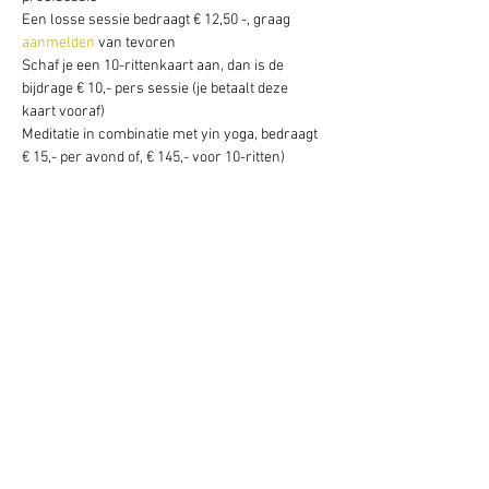
Een losse sessie bedraagt € 12,50 -, graag 
aanmelden
 van tevoren
Schaf je een 10-rittenkaart aan, dan is de 
bijdrage € 10,- pers sessie (je betaalt deze 
kaart vooraf)
Meditatie in combinatie met yin yoga, bedraagt 
€ 15,- per avond of, € 145,- voor 10-ritten)
Deel dit evenement
Schrijf je hier in voor onze nieuwsbrief
Schrijf je in