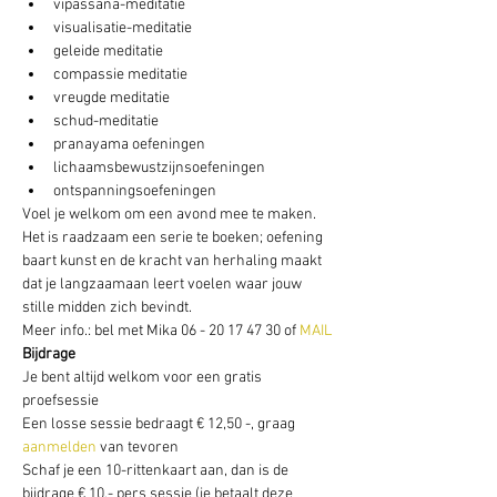
vipassana-meditatie
visualisatie-meditatie
geleide meditatie
compassie meditatie
vreugde meditatie
schud-meditatie
pranayama oefeningen
lichaamsbewustzijnsoefeningen
ontspanningsoefeningen
Voel je welkom om een avond mee te maken. 
Het is raadzaam een serie te boeken; oefening 
baart kunst en de kracht van herhaling maakt 
dat je langzaamaan leert voelen waar jouw 
stille midden zich bevindt.
Meer info.: bel met Mika 06 - 20 17 47 30 of
 MAIL
Bijdrage
Je bent altijd welkom voor een gratis 
proefsessie
Een losse sessie bedraagt € 12,50 -, graag 
aanmelden
 van tevoren
Schaf je een 10-rittenkaart aan, dan is de 
bijdrage € 10,- pers sessie (je betaalt deze 