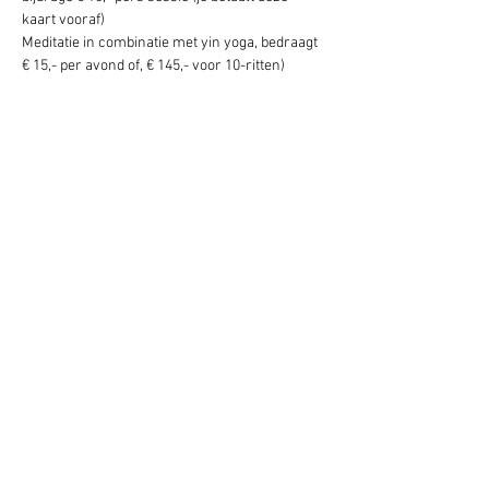
kaart vooraf)
Meditatie in combinatie met yin yoga, bedraagt 
€ 15,- per avond of, € 145,- voor 10-ritten)
Deel dit evenement
Schrijf je hier in voor onze nieuwsbrief
Schrijf je in
www.studiobadeend.com