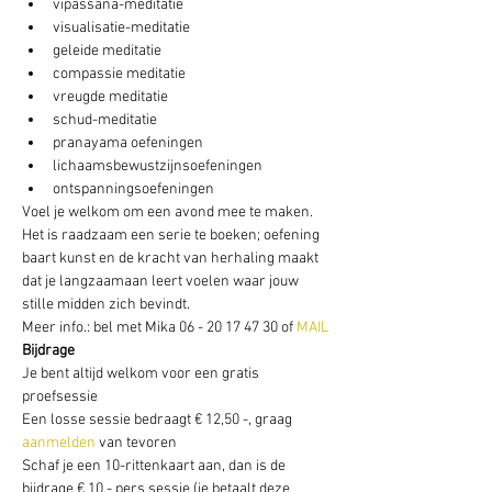
vipassana-meditatie
visualisatie-meditatie
geleide meditatie
compassie meditatie
vreugde meditatie
schud-meditatie
pranayama oefeningen
lichaamsbewustzijnsoefeningen
ontspanningsoefeningen
Voel je welkom om een avond mee te maken. 
Het is raadzaam een serie te boeken; oefening 
baart kunst en de kracht van herhaling maakt 
dat je langzaamaan leert voelen waar jouw 
stille midden zich bevindt.
Meer info.: bel met Mika 06 - 20 17 47 30 of
 MAIL
Bijdrage
Je bent altijd welkom voor een gratis 
proefsessie
Een losse sessie bedraagt € 12,50 -, graag 
aanmelden
 van tevoren
Schaf je een 10-rittenkaart aan, dan is de 
bijdrage € 10,- pers sessie (je betaalt deze 