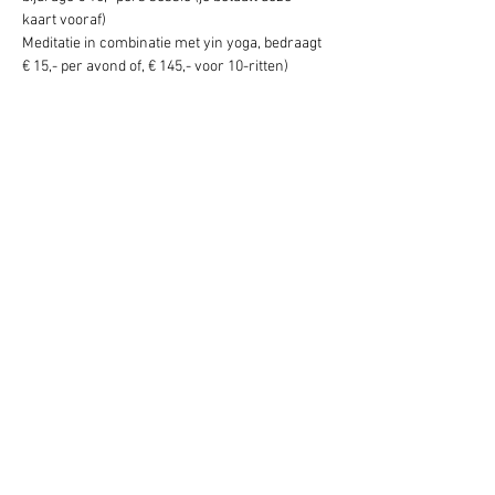
kaart vooraf)
Meditatie in combinatie met yin yoga, bedraagt 
€ 15,- per avond of, € 145,- voor 10-ritten)
Deel dit evenement
Schrijf je hier in voor onze nieuwsbrief
Schrijf je in
www.studiobadeend.com