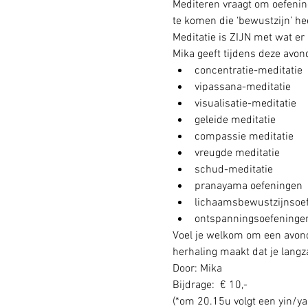
Mediteren vraagt om oefening
te komen die ‘bewustzijn’ heet
Meditatie is ZIJN met wat er 
Mika geeft tijdens deze avon
concentratie-meditatie
vipassana-meditatie
visualisatie-meditatie
geleide meditatie
compassie meditatie
vreugde meditatie
schud-meditatie
pranayama oefeningen
lichaamsbewustzijnsoe
ontspanningsoefeninge
Voel je welkom om een avond
herhaling maakt dat je langz
Door: Mika
Bijdrage:  € 10,-
(*om 20.15u volgt een yin/ya