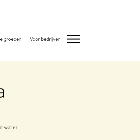
e groepen
Voor bedrijven
a
at wat er