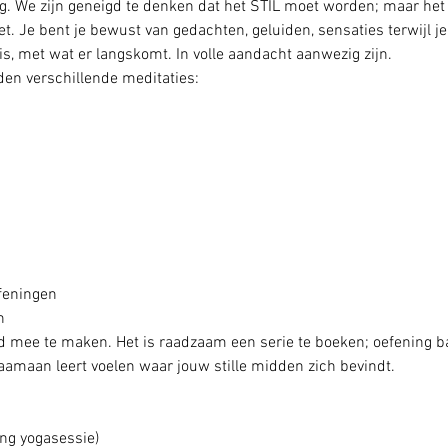
. We zijn geneigd te denken dat het STIL moet worden; maar het g
. Je bent je bewust van gedachten, geluiden, sensaties terwijl je st
is, met wat er langskomt. In volle aandacht aanwezig zijn. 
den verschillende meditaties:
feningen
n
 mee te maken. Het is raadzaam een serie te boeken; oefening ba
aamaan leert voelen waar jouw stille midden zich bevindt.
ng yogasessie) 