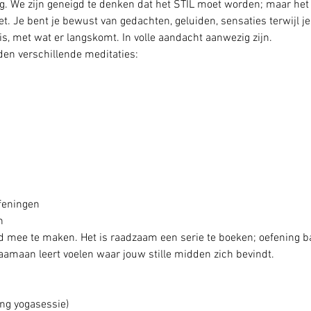
. We zijn geneigd te denken dat het STIL moet worden; maar het g
. Je bent je bewust van gedachten, geluiden, sensaties terwijl je st
is, met wat er langskomt. In volle aandacht aanwezig zijn. 
den verschillende meditaties:
feningen
n
 mee te maken. Het is raadzaam een serie te boeken; oefening ba
aamaan leert voelen waar jouw stille midden zich bevindt.
ng yogasessie) 