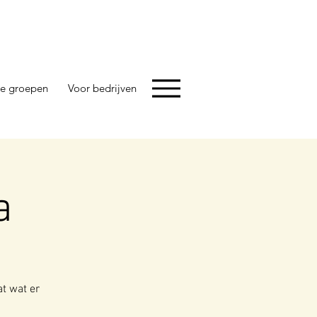
e groepen
Voor bedrijven
a
at wat er