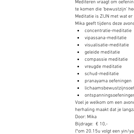
Mediteren vraagt om oefening
te komen die ‘bewustzijn’ heet
Meditatie is ZIJN met wat er 
Mika geeft tijdens deze avon
concentratie-meditatie
vipassana-meditatie
visualisatie-meditatie
geleide meditatie
compassie meditatie
vreugde meditatie
schud-meditatie
pranayama oefeningen
lichaamsbewustzijnsoe
ontspanningsoefeninge
Voel je welkom om een avond
herhaling maakt dat je langz
Door: Mika
Bijdrage:  € 10,-
(*om 20.15u volgt een yin/ya