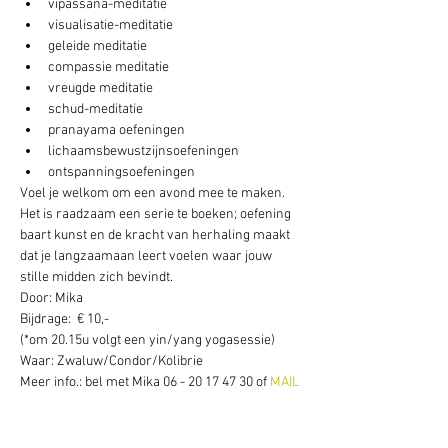
vipassana-meditatie
visualisatie-meditatie
geleide meditatie
compassie meditatie
vreugde meditatie
schud-meditatie
pranayama oefeningen
lichaamsbewustzijnsoefeningen
ontspanningsoefeningen
Voel je welkom om een avond mee te maken. 
Het is raadzaam een serie te boeken; oefening 
baart kunst en de kracht van herhaling maakt 
dat je langzaamaan leert voelen waar jouw 
stille midden zich bevindt.
Door: Mika
Bijdrage:  € 10,-
(*om 20.15u volgt een yin/yang yogasessie) 
Waar: Zwaluw/Condor/Kolibrie
Meer info.: bel met Mika 06 - 20 17 47 30 of
 MAIL