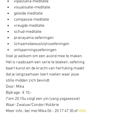
vipassana-meditatie
visualisatie-meditatie
geleide meditatie
compassie meditatie
vreugde meditatie
schud-meditatie
pranayama oefeningen
lichaamsbewustzijnsoefeningen
ontspanningsoefeningen
Voel je welkom om een avond mee te maken. 
Het is raadzaam een serie te boeken; oefening 
baart kunst en de kracht van herhaling maakt 
dat je langzaamaan leert voelen waar jouw 
stille midden zich bevindt.
Door: Mika
Bijdrage:  € 10,-
(*om 20.15u volgt een yin/yang yogasessie) 
Waar: Zwaluw/Condor/Kolibrie
Meer info.: bel met Mika 06 - 20 17 47 30 of
 MAIL