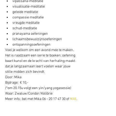
vipassana-meditatie
visualisatie-meditatie
geleide meditatie
compassie meditatie
vreugde meditatie
schud-meditatie
pranayama oefeningen
lichaamsbewustzijnsoefeningen
ontspanningsoefeningen
Voel je welkom om een avond mee te maken. 
Het is raadzaam een serie te boeken; oefening 
baart kunst en de kracht van herhaling maakt 
dat je langzaamaan leert voelen waar jouw 
stille midden zich bevindt.
Door: Mika
Bijdrage:  € 10,-
(*om 20.15u volgt een yin/yang yogasessie) 
Waar: Zwaluw/Condor/Kolibrie
Meer info.: bel met Mika 06 - 20 17 47 30 of
 MAIL