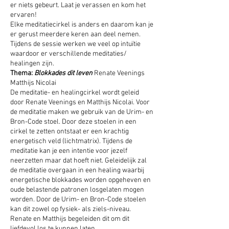
er niets gebeurt. Laat je verassen en kom het
ervaren!
Elke meditatiecirkel is anders en daarom kan je
er gerust meerdere keren aan deel nemen.
Tijdens de sessie werken we veel op intuïtie
waardoor er verschillende meditaties/
healingen zijn.
Thema:
Blokkades dit leven
Renate Veenings
Matthijs Nicolai
De meditatie- en healingcirkel wordt geleid
door Renate Veenings en Matthijs Nicolai. Voor
de meditatie maken we gebruik van de Urim- en
Bron-Code stoel. Door deze stoelen in een
cirkel te zetten ontstaat er een krachtig
energetisch veld (lichtmatrix). Tijdens de
meditatie kan je een intentie voor jezelf
neerzetten maar dat hoeft niet. Geleidelijk zal
de meditatie overgaan in een healing waarbij
energetische blokkades worden opgeheven en
oude belastende patronen losgelaten mogen
worden. Door de Urim- en Bron-Code stoelen
kan dit zowel op fysiek- als ziels-niveau.
Renate en Matthijs begeleiden dit om dit
liefdevol los te kunnen laten.