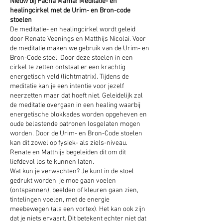
Nieuw bij Pacha Mama!
Meditatie- en
healingcirkel met de Urim- en Bron-code
stoelen
De meditatie- en healingcirkel wordt geleid
door Renate Veenings en Matthijs Nicolai. Voor
de meditatie maken we gebruik van de Urim- en
Bron-Code stoel. Door deze stoelen in een
cirkel te zetten ontstaat er een krachtig
energetisch veld (lichtmatrix). Tijdens de
meditatie kan je een intentie voor jezelf
neerzetten maar dat hoeft niet. Geleidelijk zal
de meditatie overgaan in een healing waarbij
energetische blokkades worden opgeheven en
oude belastende patronen losgelaten mogen
worden. Door de Urim- en Bron-Code stoelen
kan dit zowel op fysiek- als ziels-niveau.
Renate en Matthijs begeleiden dit om dit
liefdevol los te kunnen laten.
Wat kun je verwachten? Je kunt in de stoel
gedrukt worden, je moe gaan voelen
(ontspannen), beelden of kleuren gaan zien,
tintelingen voelen, met de energie
meebewegen (als een vortex). Het kan ook zijn
dat je niets ervaart. Dit betekent echter niet dat