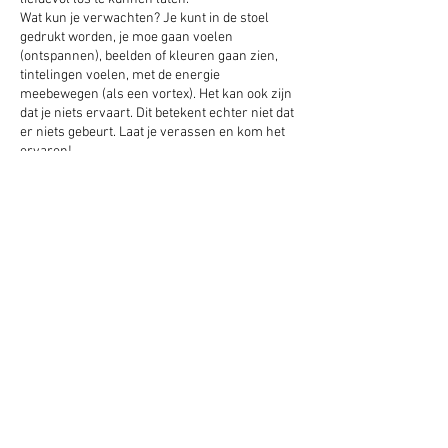
Wat kun je verwachten? Je kunt in de stoel
gedrukt worden, je moe gaan voelen
(ontspannen), beelden of kleuren gaan zien,
tintelingen voelen, met de energie
meebewegen (als een vortex). Het kan ook zijn
dat je niets ervaart. Dit betekent echter niet dat
er niets gebeurt. Laat je verassen en kom het
ervaren!
Elke meditatiecirkel is anders en daarom kan je
er gerust meerdere keren aan deel nemen.
Tijdens de sessie werken we veel op intuïtie
waardoor er verschillende meditaties/
healingen zijn.
Thema:
Blokkades dit leven
Renate Veenings
Matthijs Nicolai
Deel dit evenement