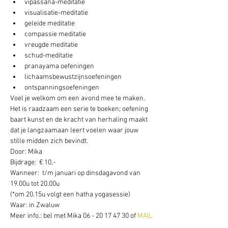
vipassana-meditatie
visualisatie-meditatie
geleide meditatie
compassie meditatie
vreugde meditatie
schud-meditatie
pranayama oefeningen
lichaamsbewustzijnsoefeningen
ontspanningsoefeningen
Voel je welkom om een avond mee te maken. 
Het is raadzaam een serie te boeken; oefening 
baart kunst en de kracht van herhaling maakt 
dat je langzaamaan leert voelen waar jouw 
stille midden zich bevindt.
Door: Mika
Bijdrage:  € 10,- 
Wanneer:  t/m januari op dinsdagavond van 
19.00u tot 20.00u 
(*om 20.15u volgt een hatha yogasessie) 
Waar: in Zwaluw
Meer info.: bel met Mika 06 - 20 17 47 30 of
 MAIL