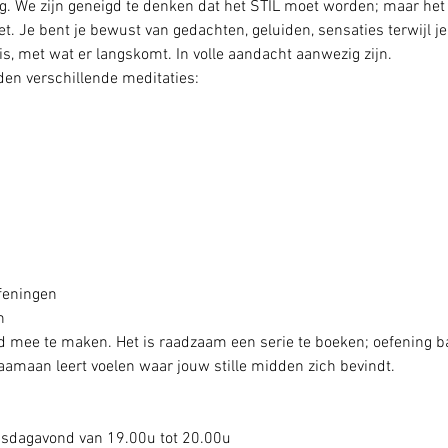
. We zijn geneigd te denken dat het STIL moet worden; maar het g
. Je bent je bewust van gedachten, geluiden, sensaties terwijl je st
is, met wat er langskomt. In volle aandacht aanwezig zijn. 
den verschillende meditaties:
feningen
n
 mee te maken. Het is raadzaam een serie te boeken; oefening ba
aamaan leert voelen waar jouw stille midden zich bevindt.
nsdagavond van 19.00u tot 20.00u 