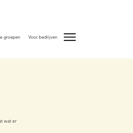
e groepen
Voor bedrijven
at wat er