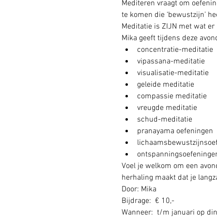
Mediteren vraagt om oefening
te komen die ‘bewustzijn’ heet
Meditatie is ZIJN met wat er 
Mika geeft tijdens deze avon
concentratie-meditatie
vipassana-meditatie
visualisatie-meditatie
geleide meditatie
compassie meditatie
vreugde meditatie
schud-meditatie
pranayama oefeningen
lichaamsbewustzijnsoe
ontspanningsoefeninge
Voel je welkom om een avond
herhaling maakt dat je langz
Door: Mika
Bijdrage:  € 10,- 
Wanneer:  t/m januari op di