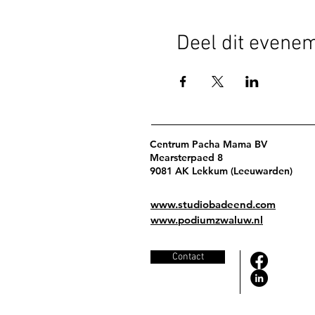
Deel dit evene
Centrum Pacha Mama BV
Mearsterpaed 8
9081 AK Lekkum (Leeuwarden)
www.studiobadeend.com
www.podiumzwaluw.nl
Contact