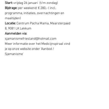
Start: 
vrijdag 26 januari  (t/m zondag) 
Bijdrage:
 per weekend: € 280,- ( incl. 
programma, initiaties, overnachtingen en 
maaltijden) 
Locatie: 
Centrum Pacha Mama, Mearsterpaed 
8, 9081 LK Lekkum
Aanmelden via: 
sjamanismefriesland@hotmail.com
Meer informatie over het Medicijnspiraal vind 
je op onze website onder 'Aanbod / 
Sjamanisme' 
Deel dit evenement