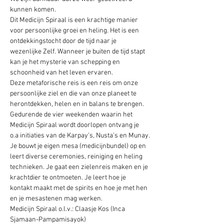
kunnen komen.
Dit Medicijn Spiraal is een krachtige manier 
voor persoonlijke groei en heling. Het is een 
ontdekkingstocht door de tijd naar je 
wezenlijke Zelf. Wanneer je buiten de tijd stapt 
kan je het mysterie van schepping en 
schoonheid van het leven ervaren.
Deze metaforische reis is een reis om onze 
persoonlijke ziel en die van onze planeet te 
herontdekken, helen en in balans te brengen. 
Gedurende de vier weekenden waarin het 
Medicijn Spiraal wordt doorlopen ontvang je 
o.a initiaties van de Karpay’s, Nusta’s en Munay.
Je bouwt je eigen mesa (medicijnbundel) op en 
leert diverse ceremonies, reiniging en heling 
technieken. Je gaat een zielenreis maken en je 
krachtdier te ontmoeten. Je leert hoe je 
kontakt maakt met de spirits en hoe je met hen 
en je mesastenen mag werken.
Medicijn Spiraal o.l.v.: Claasje Kos (Inca 
Sjamaan-Pampamisayok) 