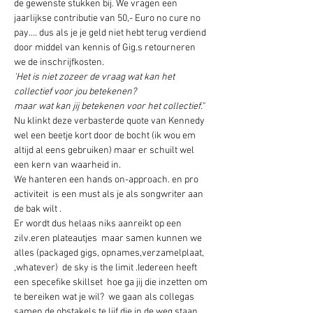
de gewenste stukken bij. We vragen een 
jaarlijkse contributie van 50,- Euro no cure no 
pay.... dus als je je geld niet hebt terug verdiend 
door middel van kennis of Gig.s retourneren 
we de inschrijfkosten.
'Het is niet zozeer de vraag wat kan het 
collectief voor jou betekenen?
maar wat kan jij betekenen voor het collectief."
Nu klinkt deze verbasterde quote van Kennedy 
wel een beetje kort door de bocht (ik wou em 
altijd al eens gebruiken) maar er schuilt wel 
een kern van waarheid in.
We hanteren een hands on-approach. en pro 
activiteit  is een must als je als songwriter aan 
de bak wilt .
Er wordt dus helaas niks aanreikt op een 
zilv.eren plateautjes  maar samen kunnen we 
alles (packaged gigs, opnames,verzamelplaat, 
,whatever)  de sky is the limit .Iedereen heeft 
een specefike skillset  hoe ga jij die inzetten om 
te bereiken wat je wil?  we gaan als collegas 
samen de obstakels te lijf die in de weg staan 