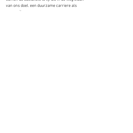
van ons doel. een duurzame carriere als 
songwriter.
Opgericht voor en door songwriters uit de 
noord (Friesland,Groningen,Drenthe). Samen 
sterk en een enorm netwerk creeren waar we 
allemaal wat aan hebben.
Deel dit evenement
Schrijf je hier in voor onze nieuwsbrief
Schrijf je in