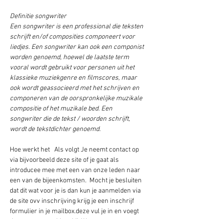
Definitie songwriter
Een songwriter is een professional die teksten 
schrijft en/of composities componeert voor 
liedjes. Een songwriter kan ook een componist 
worden genoemd, hoewel de laatste term 
vooral wordt gebruikt voor personen uit het 
klassieke muziekgenre en filmscores, maar 
ook wordt geassocieerd met het schrijven en 
componeren van de oorspronkelijke muzikale 
compositie of het muzikale bed. Een 
songwriter die de tekst / woorden schrijft, 
wordt de tekstdichter genoemd.
Hoe werkt het   Als volgt Je neemt contact op 
via bijvoorbeeld deze site of je gaat als 
introducee mee met een van onze leden naar 
een van de bijeenkomsten.  Mocht je besluiten 
dat dit wat voor je is dan kun je aanmelden via 
de site ovv inschrijving krijg je een inschrijf 
formulier in je mailbox.deze vul je in en voegt 