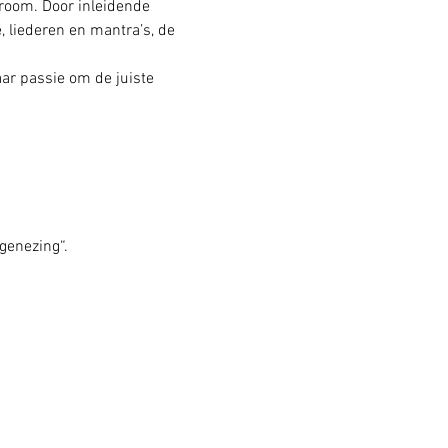
troom. Door inleidende 
 liederen en mantra’s, de 
ar passie om de juiste 
genezing“. 