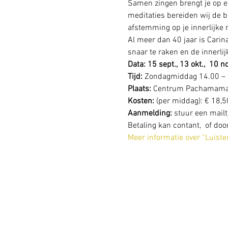
Samen zingen brengt je op ee
meditaties bereiden wij de b
afstemming op je innerlijke 
Al meer dan 40 jaar is Carin
snaar te raken en de innerli
Data:
15 sept., 13 okt.,  10 no
Tijd:
 Zondagmiddag 14.00 – 
Plaats:
 Centrum Pachamama,
Kosten:
 (per middag): € 18,50
Aanmelding:
 stuur een mailtj
Betaling kan contant,  of do
Meer informatie over “Luist