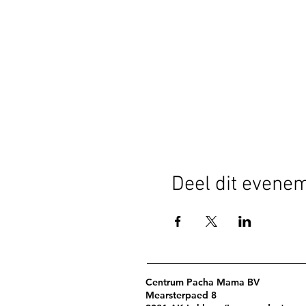
Deel dit evene
Centrum Pacha Mama BV
Mearsterpaed 8