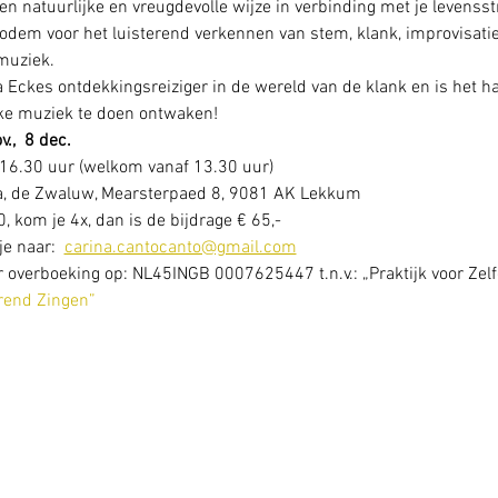
n natuurlijke en vreugdevolle wijze in verbinding met je levenss
odem voor het luisterend verkennen van stem, klank, improvisatie,
muziek.
a Eckes ontdekkingsreiziger in de wereld van de klank en is het ha
jke muziek te doen ontwaken! 
v.,  8 dec. 
16.30 uur (welkom vanaf 13.30 uur)
 de Zwaluw, Mearsterpaed 8, 9081 AK Lekkum
, kom je 4x, dan is de bijdrage € 65,-   
e naar:  
carina.cantocanto@gmail.com
or overboeking op: NL45INGB 0007625447 t.n.v.: „Praktijk voor Zelf
erend Zingen”