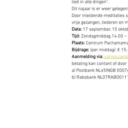
lied in alle dingen”.
Dit najaar is er weer gelegen
Door inleidende meditaties s
vrije gezangen, liederen en m
Data: 
Tijd:
 Zondagmiddag 14.00 – 
Plaats:
 Centrum Pachamama,
Bijdrage:
 (per middag): € 15.
Aanmelding via:
carina.can
betaling kan contant of door
a) Postbank NL45INGB 0007625
b) Rabobank NL07RABO01111