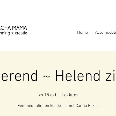
ezinning &
Home
Accomodati
terend ~ Helend z
zo 15 okt
  |  
Lekkum
Een meditatie- en klankreis met Carina Eckes