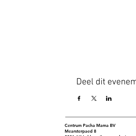
Deel dit evene
Centrum Pacha Mama BV
Mearsterpaed 8