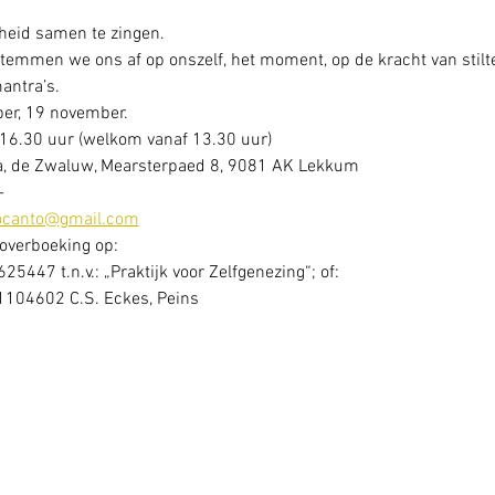
heid samen te zingen.

temmen we ons af op onszelf, het moment, op de kracht van stilte,
antra’s.
16.30 uur (welkom vanaf 13.30 uur)
 de Zwaluw, Mearsterpaed 8, 9081 AK Lekkum
-
tocanto@gmail.com
 overboeking op:
447 t.n.v.: „Praktijk voor Zelfgenezing“; of:
04602 C.S. Eckes, Peins