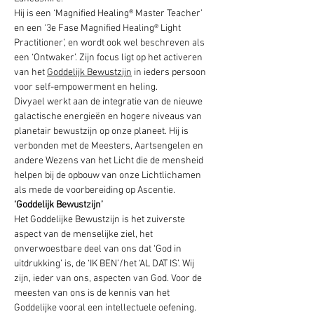
Hij is een ‘Magnified Healing® Master Teacher’ 
en een ‘3e Fase Magnified Healing® Light 
Practitioner’, en wordt ook wel beschreven als 
een ‘Ontwaker’. Zijn focus ligt op het activeren 
van het 
Goddelijk Bewustzijn
 in ieders persoon 
voor self-empowerment en heling.
Divyael werkt aan de integratie van de nieuwe 
galactische energieën en hogere niveaus van 
planetair bewustzijn op onze planeet. Hij is 
verbonden met de Meesters, Aartsengelen en 
andere Wezens van het Licht die de mensheid 
helpen bij de opbouw van onze Lichtlichamen 
als mede de voorbereiding op Ascentie.
‘Goddelijk Bewustzijn’
Het Goddelijke Bewustzijn is het zuiverste 
aspect van de menselijke ziel, het 
onverwoestbare deel van ons dat ‘God in 
uitdrukking’ is, de ‘IK BEN’/het ‘AL DAT IS’. Wij 
zijn, ieder van ons, aspecten van God. Voor de 
meesten van ons is de kennis van het 
Goddelijke vooral een intellectuele oefening. 