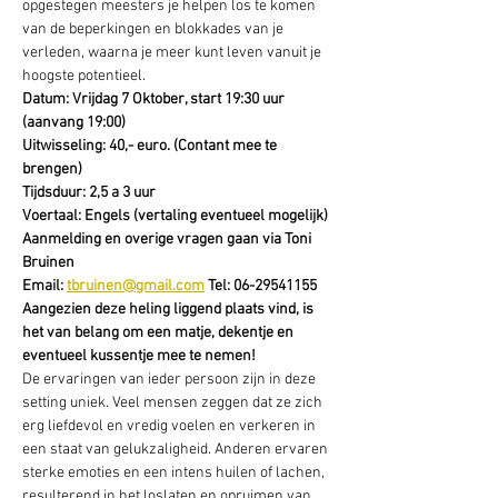
opgestegen meesters je helpen los te komen 
van de beperkingen en blokkades van je 
verleden, waarna je meer kunt leven vanuit je 
hoogste potentieel.
Datum: Vrijdag 7 Oktober, start 19:30 uur 
(aanvang 19:00)
Uitwisseling: 40,- euro. (Contant mee te 
brengen)
Tijdsduur: 2,5 a 3 uur
Voertaal: Engels (vertaling eventueel mogelijk)
Aanmelding en overige vragen gaan via Toni 
Bruinen
Email: 
tbruinen@gmail.com
 Tel: 06-29541155
Aangezien deze heling liggend plaats vind, is 
het van belang om een matje, dekentje en 
eventueel kussentje mee te nemen!
De ervaringen van ieder persoon zijn in deze 
setting uniek. Veel mensen zeggen dat ze zich 
erg liefdevol en vredig voelen en verkeren in 
een staat van gelukzaligheid. Anderen ervaren 
sterke emoties en een intens huilen of lachen, 
resulterend in het loslaten en opruimen van 