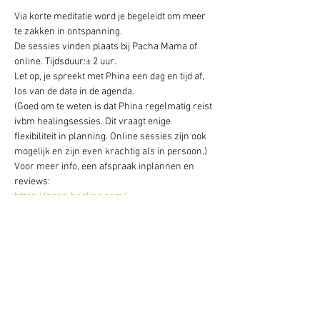
Via korte meditatie word je begeleidt om meer 
te zakken in ontspanning.
De sessies vinden plaats bij Pacha Mama of 
online. Tijdsduur:± 2 uur.
Let op, je spreekt met Phina een dag en tijd af, 
los van de data in de agenda.
(Goed om te weten is dat Phina regelmatig reist 
ivbm healingsessies. Dit vraagt enige 
flexibiliteit in planning. Online sessies zijn ook 
mogelijk en zijn even krachtig als in persoon.)
Voor meer info, een afspraak inplannen en 
reviews:
https://zana-healing.com/
Deel dit evenement