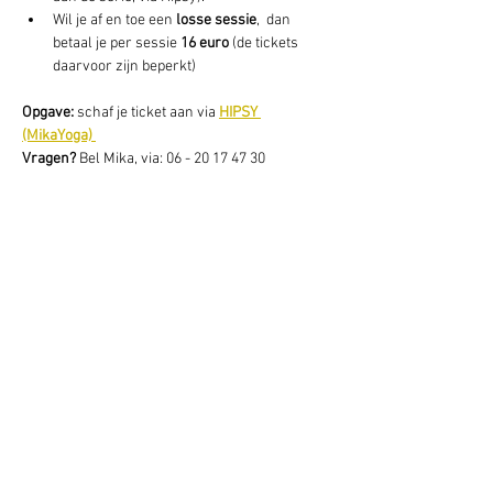
Wil je af en toe een 
losse sessie
,  dan 
betaal je per sessie 
16 euro
 (de tickets 
daarvoor zijn beperkt) 
Opgave: 
schaf je ticket aan via 
HIPSY 
(MikaYoga) 
Vragen? 
Bel Mika, via: 06 - 20 17 47 30
Deel dit evenement
Schrijf je hier in voor onze nieuwsbrief
Schrijf je in