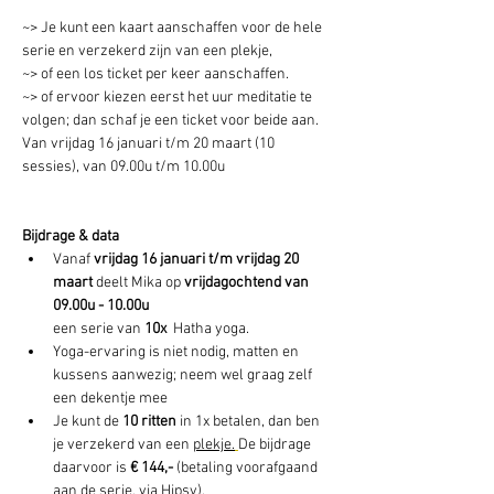
~> Je kunt een kaart aanschaffen voor de hele 
serie en verzekerd zijn van een plekje, 
~> of een los ticket per keer aanschaffen. 
~> of ervoor kiezen eerst het uur meditatie te 
volgen; dan schaf je een ticket voor beide aan. 
Van vrijdag 16 januari t/m 20 maart (10 
sessies), van 09.00u t/m 10.00u 
Bijdrage & data
Vanaf 
vrijdag 16 januari t/m vrijdag 20 
maart
 deelt Mika op 
vrijdagochtend van 
09.00u - 10.00u
een serie van 
10x 
 Hatha yoga. 
Yoga-ervaring is niet nodig, matten en 
kussens aanwezig; neem wel graag zelf 
een dekentje mee
Je kunt de 
10 ritten 
in 1x betalen, dan ben 
je verzekerd van een 
plekje.
De bijdrage 
daarvoor is 
€ 144,- 
(betaling voorafgaand 
aan de serie, via Hipsy).