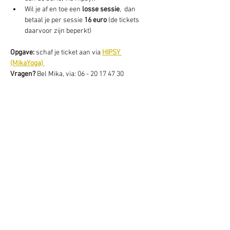
Wil je af en toe een 
losse sessie
,  dan 
betaal je per sessie 
16 euro
 (de tickets 
daarvoor zijn beperkt) 
Opgave: 
schaf je ticket aan via 
HIPSY 
(MikaYoga) 
Vragen? 
Bel Mika, via: 06 - 20 17 47 30
Deel dit evenement
Schrijf je hier in voor onze nieuwsbrief
Schrijf je in