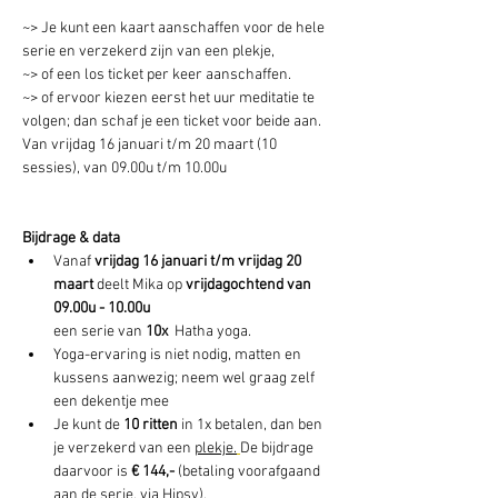
~> Je kunt een kaart aanschaffen voor de hele 
serie en verzekerd zijn van een plekje, 
~> of een los ticket per keer aanschaffen. 
~> of ervoor kiezen eerst het uur meditatie te 
volgen; dan schaf je een ticket voor beide aan. 
Van vrijdag 16 januari t/m 20 maart (10 
sessies), van 09.00u t/m 10.00u 
Bijdrage & data
Vanaf 
vrijdag 16 januari t/m vrijdag 20 
maart
 deelt Mika op 
vrijdagochtend van 
09.00u - 10.00u
een serie van 
10x 
 Hatha yoga. 
Yoga-ervaring is niet nodig, matten en 
kussens aanwezig; neem wel graag zelf 
een dekentje mee
Je kunt de 
10 ritten 
in 1x betalen, dan ben 
je verzekerd van een 
plekje.
De bijdrage 
daarvoor is 
€ 144,- 
(betaling voorafgaand 
aan de serie, via Hipsy).