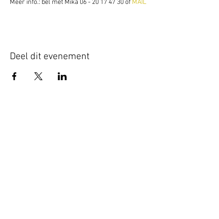
Meer info.: bel met Mika 06 - 20 17 47 30 of 
MAIL
Deel dit evenement
Schrijf je hier in voor onze nieuwsbrief
Schrijf je in
www.studiobadeend.com
www.podiumzwaluw.nl