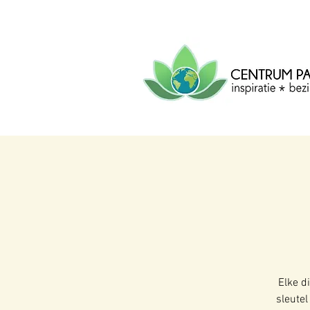
CENTRUM
PACHA
MAMA
Centrum voor inspiratie, b
creatie.
Elke d
sleutel