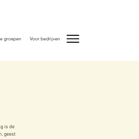
e groepen
Voor bedrijven
g is de
m, geest