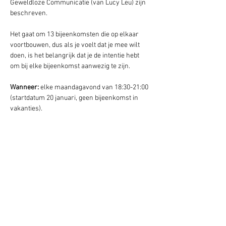
Geweldloze Communicatie (van Lucy Leu) zijn 
beschreven. 
Het gaat om 13 bijeenkomsten die op elkaar 
voortbouwen, dus als je voelt dat je mee wilt 
doen, is het belangrijk dat je de intentie hebt 
om bij elke bijeenkomst aanwezig te zijn.
Wanneer: 
elke maandagavond van 18:30-21:00 
(startdatum 20 januari, geen bijeenkomst in 
vakanties).
Waar
: Zwaluw, Centrum Pacha Mama, Lekkum.
Bijdrage:
 op donatiebasis (geef wat voor jou 
haalbaar is en wat het voor jou waard is.)
Tip:
 lees het boek Geweldloze Communicatie 
van Marshall Rosenberg, neem de website 
door  (
https://www.cnvc.org
)  of bekijk een 
workshop (
https://www.youtube.com/watch?
v=l7TONauJGfc
)