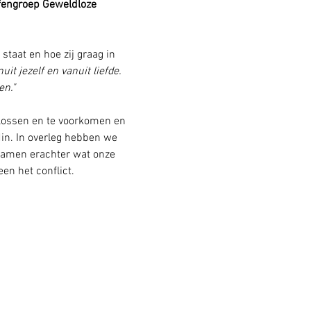
fengroep Geweldloze 
taat en hoe zij graag in 
t jezelf en vanuit liefde.  
n." 
lossen en te voorkomen en 
din. In overleg hebben we 
wamen erachter wat onze 
n het conflict.