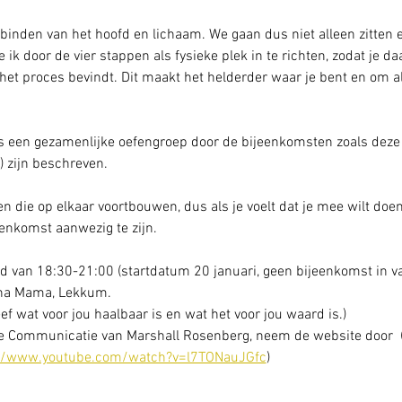
verbinden van het hoofd en lichaam. We gaan dus niet alleen zitte
oe ik door de vier stappen als fysieke plek in te richten, zodat je 
het proces bevindt. Dit maakt het helderder waar je bent en om al
als een gezamenlijke oefengroep door de bijeenkomsten zoals deze
 zijn beschreven. 
die op elkaar voortbouwen, dus als je voelt dat je mee wilt doen, 
eenkomst aanwezig te zijn.
 van 18:30-21:00 (startdatum 20 januari, geen bijeenkomst in va
ha Mama, Lekkum.
ef wat voor jou haalbaar is en wat het voor jou waard is.)
ze Communicatie van Marshall Rosenberg, neem de website door  
://www.youtube.com/watch?v=l7TONauJGfc
)