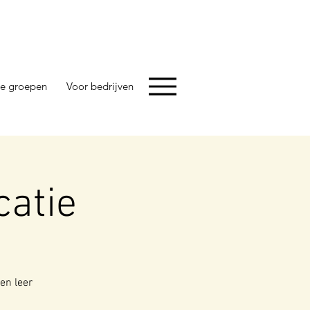
e groepen
Voor bedrijven
atie
 en leer