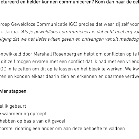
tructureerd en helder kunnen communiceren? Kom dan naar de oe
roep Geweldloze Communicatie (GC) precies dat waar zij zelf voor s
. Jarina: 
"Als je geweldloos communiceert is dat echt heel erg vanui
uiging dat we het liefst willen geven en ontvangen vanuit mededoge
twikkeld door Marshall Rosenberg en helpt om conflicten op te 
b dit zelf mogen ervaren met een conflict dat ik had met een vrien
GC in te zetten om dit op te lossen en het bleek te werken. We k
en en konden elkaar daarin zien en erkennen en daarmee verdwee
vier stappen:
elijk gebeurt
ze waarneming oproept
hebben op basis van dit gevoel
oorstel richting een ander om aan deze behoefte te voldoen