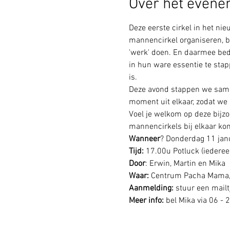
Over het even
Deze eerste cirkel in het ni
mannencirkel organiseren, 
'werk' doen. En daarmee bedo
in hun ware essentie te stap
is. 
Deze avond stappen we samen
moment uit elkaar, zodat we 
Voel je welkom op deze bijzo
mannencirkels bij elkaar ko
Wanneer
? Donderdag 11 jan
Tijd: 
17.00u Potluck (iederee
Door
: Erwin, Martin en Mika
Waar: 
Centrum Pacha Mama
Aanmelding: 
stuur een mailt
Meer info:
 bel Mika via 06 - 