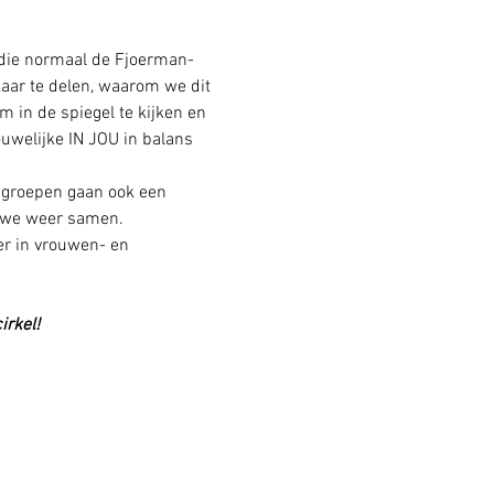
 die normaal de Fjoerman- 
ar te delen, waarom we dit 
 in de spiegel te kijken en 
uwelijke IN JOU in balans 
 groepen gaan ook een 
n we weer samen. 
er in vrouwen- en 
rkel! 