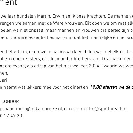
ement
euwe jaar bundelen Martin, Erwin en ik onze krachten. De mannen
brengen we samen met de Ware Vrouwen. Dit doen we om met elka
elen we niet onszelf, maar mannen en vrouwen die bereid zijn om
pen. Die ware essentie bestaat eruit dat het mannelijke én het vro
 het veld in, doen we lichaamswerk en delen we met elkaar. De
alleen onder sisters, of alleen onder brothers zijn. Daarna kome
ndere avond, als aftrap van het nieuwe jaar, 2024 - waarin we we
men. 
uari
n neemt wat lekkers mee voor het diner) en 
19.00 starten we de ci
, CONDOR
je naar  mika@mikamarieke.nl, of naar: martin@spiritbreath.nl 
20 17 47 30 