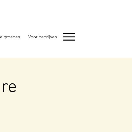
e groepen
Voor bedrijven
re