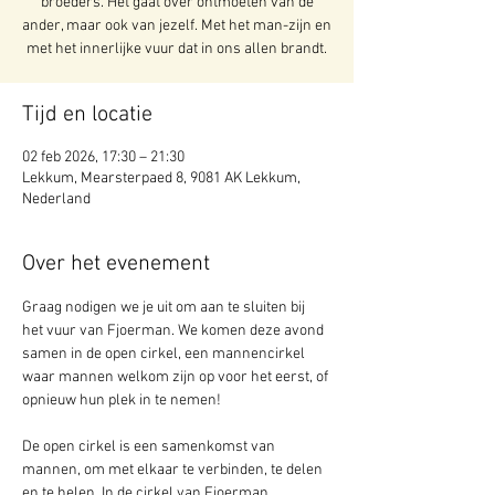
broeders. Het gaat over ontmoeten van de
ander, maar ook van jezelf. Met het man-zijn en
met het innerlijke vuur dat in ons allen brandt.
Tijd en locatie
02 feb 2026, 17:30 – 21:30
Lekkum, Mearsterpaed 8, 9081 AK Lekkum,
Nederland
Over het evenement
Graag nodigen we je uit om aan te sluiten bij 
het vuur van Fjoerman. We komen deze avond 
samen in de open cirkel, een mannencirkel 
waar mannen welkom zijn op voor het eerst, of 
opnieuw hun plek in te nemen!
De open cirkel is een samenkomst van 
mannen, om met elkaar te verbinden, te delen 
en te helen. In de cirkel van Fjoerman 