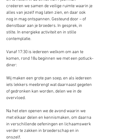
creëeren we samen de veilige ruimte waarin je 
alles van jezelf mag laten zien, en daar ook 
nog in mag ontspannen. Gesteund door – of 
dienstbaar aan je broeders. In gesprek, in 
stilte. In energieke activiteit en in stille 
contemplatie.
Vanaf 17:30 is iedereen welkom om aan te 
komen, rond 18u beginnen we met een potluck-
diner:
Wij maken een grote pan soep, en als iedereen 
iets lekkers meebrengt wat daarnaast gegeten 
of gedronken kan worden, delen we in de 
overvloed. 
Na het eten openen we de avond waarin we 
met elkaar delen en kennismaken, om daarna 
in verschillende oefeningen en lichaamswerk 
verder te zakken in broederschap en in 
onszelf.