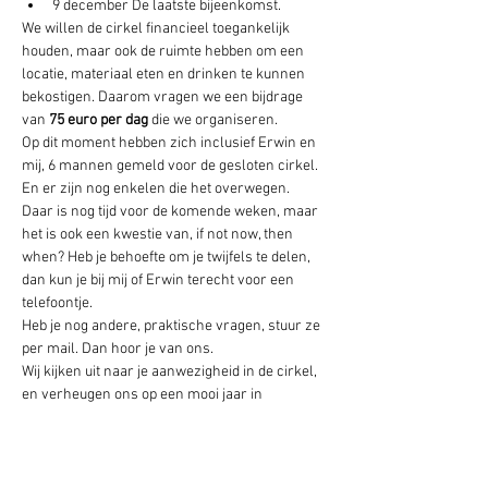
9 december De laatste bijeenkomst.
We willen de cirkel financieel toegankelijk 
houden, maar ook de ruimte hebben om een 
locatie, materiaal eten en drinken te kunnen 
bekostigen. Daarom vragen we een bijdrage 
van 
75 euro per dag 
die we organiseren.
Op dit moment hebben zich inclusief Erwin en 
mij, 6 mannen gemeld voor de gesloten cirkel. 
En er zijn nog enkelen die het overwegen. 
Daar is nog tijd voor de komende weken, maar 
het is ook een kwestie van, if not now, then 
when? Heb je behoefte om je twijfels te delen, 
dan kun je bij mij of Erwin terecht voor een 
telefoontje.
Heb je nog andere, praktische vragen, stuur ze 
per mail. Dan hoor je van ons.
Wij kijken uit naar je aanwezigheid in de cirkel, 
en verheugen ons op een mooi jaar in 
Broederschap.
De avond vind plaats in Centrum Pacha Mama, 
Mearsterpaed 8 in Lekkum. We vragen voor de 
avond een vrijwillige bijdrage: deel wat voor jou 