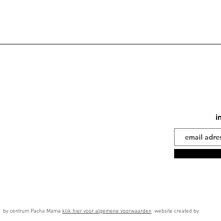
i
 by centrum Pacha Mama
klik hier voor algemene voorwaarden
website created by