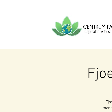
CENTRUM
PACHA
MAMA
Centrum voor inspiratie, b
creatie.
Fjo
Fjo
manne