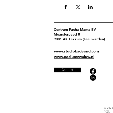
Centrum Pacha Mama BV
Mearsterpaed 8
9081 AK Lekkum (Leeuwarden)
www.studiobadeend.com
www.podiumzwaluw.nl
Contact
© 2025
S
p3j