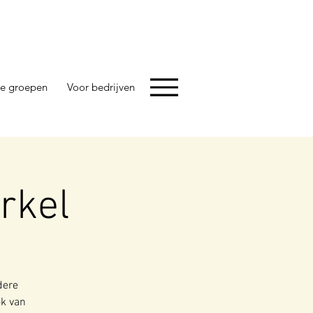
e groepen
Voor bedrijven
rkel
dere
ok van