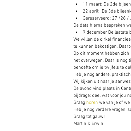
11 maart: De 2de bijee
22 april:  De 3de bijeen
Gereserveerd: 27 /28 / 
De data hierna bespreken we
9 december De laatste 
We willen de cirkel financie
te kunnen bekostigen. Daaro
Op dit moment hebben zich in
het overwegen. Daar is nog t
behoefte om je twijfels te del
Heb je nog andere, praktisch
Wij kijken uit naar je aanwe
De avond vind plaats in Cen
bijdrage: deel wat voor jou n
Graag 
horen
 we van je of we
Heb je nog verdere vragen, 
Graag tot gauw!
Martin & Erwin