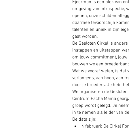
Fjoerman is een plek van ont
omgeving van introspectie, v
openen, onze schilden afleg
daarmee tevoorschijn komen, 
talenten en uniek in zijn ei
gaat worden.
De Gesloten Cirkel is ander
instappen en uitstappen wann
om jouw commitment, jouw toe
bouwen we een broederband
Wat we vooraf weten, is dat 
verlangens, aan hoop, aan fr
door je broeders. Je hebt het
We organiseren de Gesloten 
Centrum Pacha Mama georgani
groep wordt gelegd. Je neemt
in te nemen als leider van de
De data zijn:
4 februari: De Cirkel F