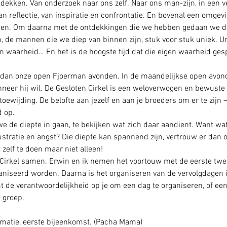
dekken. Van onderzoek naar ons zelf. Naar ons man-zijn, in een v
an reflectie, van inspiratie en confrontatie. En bovenal een omge
gen. Om daarna met de ontdekkingen die we hebben gedaan we de
de mannen die we diep van binnen zijn, stuk voor stuk uniek. Uniek
gen waarheid… En het is de hoogste tijd dat die eigen waarheid ges
s dan onze open Fjoerman avonden. In de maandelijkse open avon
eer hij wil. De Gesloten Cirkel is een weloverwogen en bewuste s
wijding. De belofte aan jezelf en aan je broeders om er te zijn – 
 op.
we de diepte in gaan, te bekijken wat zich daar aandient. Want wa
ustratie en angst? Die diepte kan spannend zijn, vertrouw er dan 
 zelf te doen maar niet alleen!
Cirkel samen. Erwin en ik nemen het voortouw met de eerste twee 
seerd worden. Daarna is het organiseren van de vervolgdagen iet
 de verantwoordelijkheid op je om een dag te organiseren, of een
 groep.
ormatie, eerste bijeenkomst. (Pacha Mama)