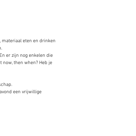
 materiaal eten en drinken 
n.
n er zijn nog enkelen die 
ot now, then when? Heb je 
schap.
ond een vrijwillige 