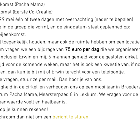
nkomst (Pacha Mama)
komst (Eerste Co-Creatie)
29 mei één of twee dagen met overnachting (nader te bepalen)
 in de groep die vormt, en de einddatum staat geplanned op:
bijeenkomst.
el toegankelijk houden, maar ook de ruimte hebben om een locatie,
m vragen we een bijdrage van 
75 euro per dag 
die we organisere
clusief Erwin en mij, 6 mannen gemeld voor de gesloten cirkel. E
ijd voor de komende weken, maar het is ook een kwestie van, if n
en, dan kun je bij mij of Erwin terecht voor een telefoontje.
e vragen, stuur ze per mail. Dan hoor je van ons.
zigheid in de cirkel, en verheugen ons op een mooi jaar in Broeder
trum Pacha Mama, Mearsterpaed 8 in Lekkum. We vragen voor de av
aar waarde voelt en haalbaar is.
 op je kunnen rekenen!
schroom dan niet om een 
bericht te sturen
.