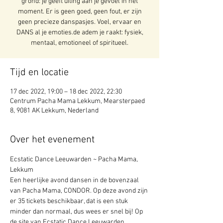
grond: je geeft uiting aan je gevoel in het
moment. Er is geen goed, geen fout, er zijn
geen precieze danspasjes. Voel, ervaar en
DANS al je emoties.de adem je raakt: fysiek,
mentaal, emotioneel of spiritueel.
Tijd en locatie
17 dec 2022, 19:00 – 18 dec 2022, 22:30
Centrum Pacha Mama Lekkum, Mearsterpaed
8, 9081 AK Lekkum, Nederland
Over het evenement
Ecstatic Dance Leeuwarden ~ Pacha Mama, 
Lekkum 
Een heerlijke avond dansen in de bovenzaal 
van Pacha Mama, CONDOR. Op deze avond zijn 
er 35 tickets beschikbaar, dat is een stuk 
minder dan normaal, dus wees er snel bij! Op 
de site van Ecstatic Dance Leeuwarden. 