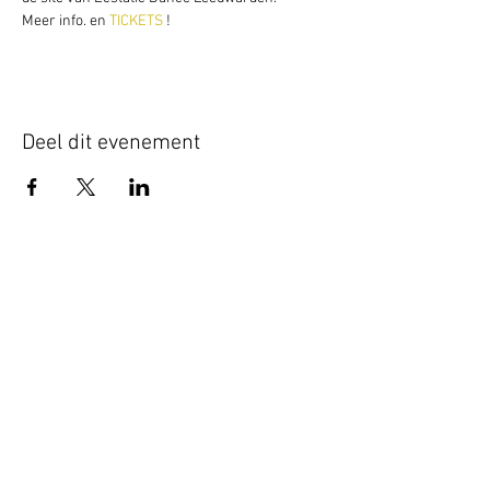
Meer info. en 
TICKETS 
!
Deel dit evenement
Schrijf je hier in voor onze nieuwsbrief
Schrijf je in
www.studiobadeend.com
www.podiumzwaluw.nl