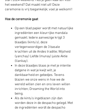
start 2024-weekend. Heb je geen kaarten voor
het weekend? Dat maakt niet uit! Deze
ceremonie is vrij toegankelijk; voel je welkom!!
Hoe de ceremonie gaat
Op een blad papier wordt met natuurlijke
ingrediënten een kleurrijke mandala
gemaakt. Iedere aanwezige krijgt 3
blaadjes (kintu’s), deze
vertegenwoordigen de 3 basale
krachten uit de Andes traditie; Wijsheid
(yanchay) Liefde (munay) juiste Aktie
(llankay).
In deze blaadjes blaas je met je intentie
datgene in wat je kwijt wilt, je
dankbaarheid en gebedjes. Tevens
blazen we onze wens in hoe we de
wereld willen zien en ons leven willen
inrichten; Dreaming the World into
being.
Als de kintu’s ingeblazen zijn dan
worden deze in de despacho gelegd. Met
de ingrediënten wordt de despacho