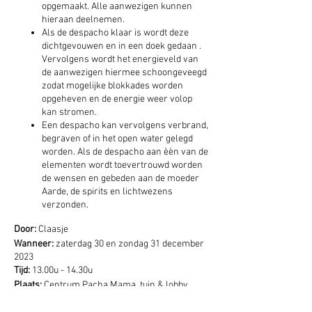
opgemaakt. Alle aanwezigen kunnen
hieraan deelnemen.
Als de despacho klaar is wordt deze
dichtgevouwen en in een doek gedaan .
Vervolgens wordt het energieveld van
de aanwezigen hiermee schoongeveegd
zodat mogelijke blokkades worden
opgeheven en de energie weer volop
kan stromen.
Een despacho kan vervolgens verbrand,
begraven of in het open water gelegd
worden. Als de despacho aan èèn van de
elementen wordt toevertrouwd worden
de wensen en gebeden aan de moeder
Aarde, de spirits en lichtwezens
verzonden.
Door:
Claasje
Wanneer:
zaterdag 30 en zondag 31 december
2023
Tijd:
13.00u - 14.30u
Plaats:
Centrum Pacha Mama, tuin & lobby
Aanmelding via: