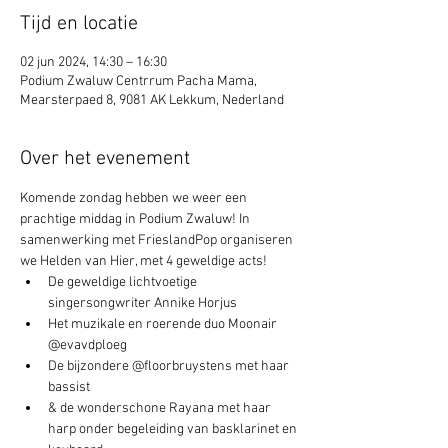
Tijd en locatie
02 jun 2024, 14:30 – 16:30
Podium Zwaluw Centrrum Pacha Mama,
Mearsterpaed 8, 9081 AK Lekkum, Nederland
Over het evenement
Komende zondag hebben we weer een 
prachtige middag in Podium Zwaluw! In 
samenwerking met FrieslandPop organiseren 
we Helden van Hier, met 4 geweldige acts!
De geweldige lichtvoetige 
singersongwriter Annike Horjus
Het muzikale en roerende duo Moonair 
@evavdploeg
De bijzondere @floorbruystens met haar 
bassist
& de wonderschone Rayana met haar 
harp onder begeleiding van basklarinet en 