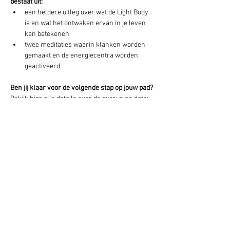
bestaat uit:
een heldere uitleg over wat de Light Body 
is en wat het ontwaken ervan in je leven 
kan betekenen
twee meditaties waarin klanken worden 
gemaakt en de energiecentra worden 
geactiveerd
Ben jij klaar voor de volgende stap op jouw pad?
Bekijk hier alle details over de cursus en data: 
https://israna.nl/aanbod/cursus/awakening-
your-light-body/
We ontmoeten je graag in het licht!
Warme groet,
Froukje Buma en Jeroen Kuyper, 
https://israna.nl/