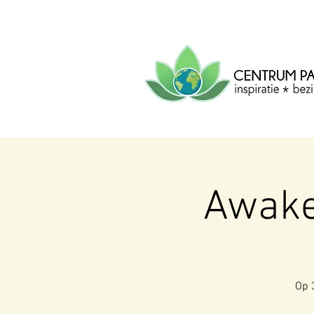
CENTRUM
PACHA
MAMA
Centrum voor inspiratie, b
creatie.
Awake
Op 