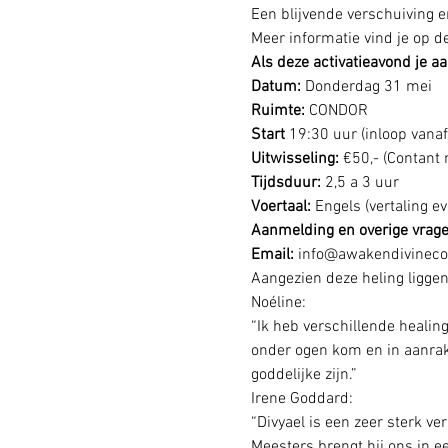
Een blijvende verschuiving en
Meer informatie vind je op de
Als deze activatieavond je 
Datum: 
Donderdag 31 mei 
Ruimte:
 CONDOR
Start 
19:30 uur (inloop vanaf
Uitwisseling: 
€50,- (Contant
Tijdsduur: 
2,5 a 3 uur
Voertaal: 
Engels (vertaling e
Aanmelding en overige vrage
Email:
 info@awakendivineco
Aangezien deze heling liggen
Noéline:
“Ik heb verschillende healin
onder ogen kom en in aanrak
goddelijke zijn.”
Irene Goddard:
“Divyael is een zeer sterk v
Meesters brengt hij ons in ee