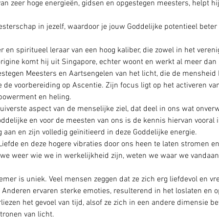
an zeer hoge energieën, gidsen en opgestegen meesters, helpt hij
eesterschap in jezelf, waardoor je jouw Goddelijke potentieel beter
 en spiritueel leraar van een hoog kaliber, die zowel in het vereni
 origine komt hij uit Singapore, echter woont en werkt al meer dan 3
estegen Meesters en Aartsengelen van het licht, die de mensheid
de voorbereiding op Ascentie. Zijn focus ligt op het activeren van
powerment en heling.
uiverste aspect van de menselijke ziel, dat deel in ons wat onverwo
delijke en voor de meesten van ons is de kennis hiervan vooral int
aan en zijn volledig geïnitieerd in deze Goddelijke energie.
iefde en deze hogere vibraties door ons heen te laten stromen en 
 we weer wie we in werkelijkheid zijn, weten we waar we vandaa
emer is uniek. Veel mensen zeggen dat ze zich erg liefdevol en vre
. Anderen ervaren sterke emoties, resulterend in het loslaten en
iezen het gevoel van tijd, alsof ze zich in een andere dimensie b
tronen van licht. 