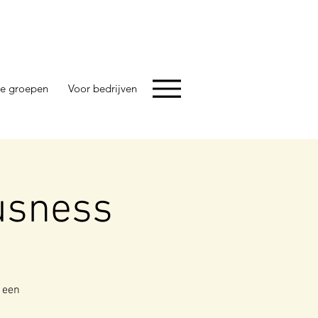
e groepen
Voor bedrijven
usness
 een