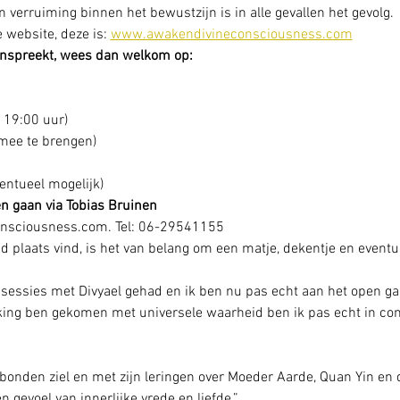
 verruiming binnen het bewustzijn is in alle gevallen het gevolg.
 website, deze is: 
www.awakendivineconsciousness.com
aanspreekt, wees dan welkom op:
 19:00 uur)
 mee te brengen)
ventueel mogelijk)
n gaan via Tobias Bruinen
nsciousness.com. Tel: 06-29541155
d plaats vind, is het van belang om een matje, dekentje en even
gsessies met Divyael gehad en ik ben nu pas echt aan het open ga
ing ben gekomen met universele waarheid ben ik pas echt in cont
erbonden ziel en met zijn leringen over Moeder Aarde, Quan Yin en
n gevoel van innerlijke vrede en liefde.”