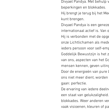
Divyael Pandya. Met behulp v
beperkingen en blokkades.
Hij brengt je terug bij het M
kunt brengen.
Divyael Pandya is een genezer
internationaal actief is. Van
Hij is verbonden met de opg
onze Lichtlichamen als mede 
ieders persoon voor self-em
Goddelijk Bewustzijn is het z
van ons, aspecten van het God
mensen kennen, geven uiting 
Door de energieën van pure L
ons niet meer dient, worden
gaan: perfectie.
De ervaring van iedere deeln
een staat van gelukzaligheid
blokkades. Weer anderen verl
vaak visioenen, kleuren of pa