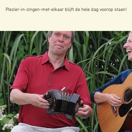
Plezier-in-zingen-met-elkaar blijft de hele dag voorop staan!