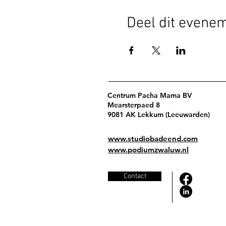
Deel dit evene
Centrum Pacha Mama BV
Mearsterpaed 8
9081 AK Lekkum (Leeuwarden)
www.studiobadeend.com
www.podiumzwaluw.nl
Contact