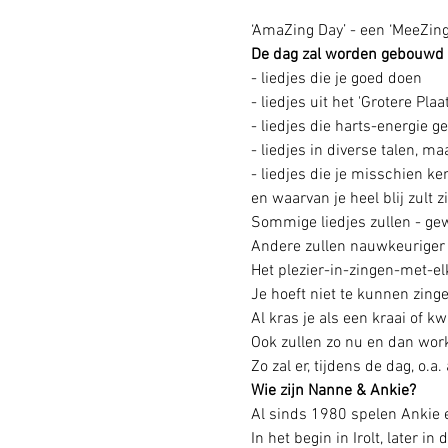
‘AmaZing Day’ - een ‘MeeZing
De dag zal worden gebouwd r
- liedjes die je goed doen
- liedjes uit het 'Grotere Plaat
- liedjes die harts-energie g
- liedjes in diverse talen, m
- liedjes die je misschien ken
en waarvan je heel blij zult z
Sommige liedjes zullen - ge
Andere zullen nauwkeuriger
Het plezier-in-zingen-met-elk
Je hoeft niet te kunnen zing
Al kras je als een kraai of 
Ook zullen zo nu en dan wo
Zo zal er, tijdens de dag, 
Wie zijn Nanne & Ankie?
Al sinds 1980 spelen Ankie
In het begin in Irolt, later in