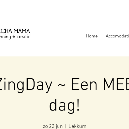
ezinning &
Home
Accomodati
ingDay ~ Een ME
dag!
zo 23 jun
  |  
Lekkum