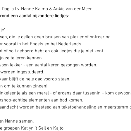
 Dag’ o.l.v. Nanne Kalma & Ankie van der Meer
ond een aantal bijzondere liedjes
:
je'
even, die je cellen doen bruisen van plezier of ontroering
aar vooral in het Engels en het Nederlands
t of ooit gehoord hebt en ook liedjes die je niet kent
ijn ze te leren kennen
woon lekker - een aantal keren gezongen worden.
 worden ingestudeerd.
aar blijft de hele dag voorop staan.
en om te kunnen zingen!
kwinkeleer je als een merel - of ergens daar tussenin – kom gewoon
rkshop-achtige elementen aan bod komen.
o.a. aandacht worden besteed aan tekstbehandeling en meerstemmi
 en Nanne samen.
 de groepen Kat yn ’t Seil en Kajto.