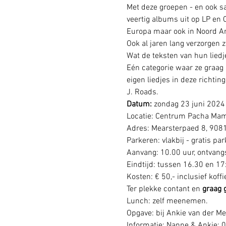
Met deze groepen - en ook sa
veertig albums uit op LP en 
Europa maar ook in Noord Am
Ook al jaren lang verzorgen 
Wat de teksten van hun liedj
Eén categorie waar ze graag li
eigen liedjes in deze richtin
J. Roads.
Datum: 
zondag 23 juni 2024
Locatie: Centrum Pacha Ma
Adres: Mearsterpaed 8, 908
Parkeren: vlakbij - gratis par
Aanvang: 10.00 uur, ontvangs
Eindtijd: tussen 16.30 en 17
Kosten: € 50,- inclusief koffi
Ter plekke contant en 
graag 
Lunch: zelf meenemen.
Opgave: bij Ankie van der Me
Informatie: Nanne & Ankie: