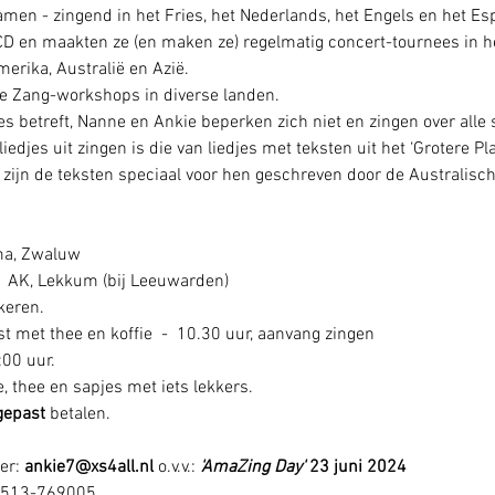
men - zingend in het Fries, het Nederlands, het Engels en het Es
CD en maakten ze (en maken ze) regelmatig concert-tournees in het
erika, Australië en Azië.
ze Zang-workshops in diverse landen.
es betreft, Nanne en Ankie beperken zich niet en zingen over all
edjes uit zingen is die van liedjes met teksten uit het ‘Grotere Pla
g zijn de teksten speciaal voor hen geschreven door de Australisch
ma, Zwaluw
1 AK, Lekkum (bij Leeuwarden)
keren.
t met thee en koffie  -  10.30 uur, aanvang zingen
:00 uur.
e, thee en sapjes met iets lekkers.
gepast
 betalen.
er: 
ankie7@xs4all.nl
 o.v.v.: 
'AmaZing Day'
 23 juni 2024
 0513-769005