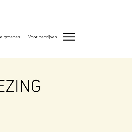
e groepen
Voor bedrijven
EZING