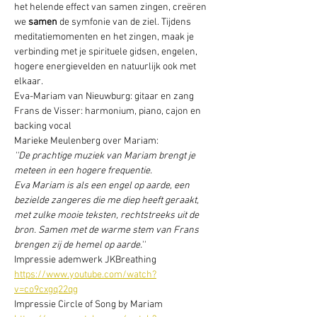
het helende effect van samen zingen, creëren 
we 
samen 
de symfonie van de ziel. Tijdens 
meditatiemomenten en het zingen, maak je 
verbinding met je spirituele gidsen, engelen, 
hogere energievelden en natuurlijk ook met 
elkaar.
Eva-Mariam van Nieuwburg: gitaar en zang
Frans de Visser: harmonium, piano, cajon en 
backing vocal
Marieke Meulenberg over Mariam:
''De prachtige muziek van Mariam brengt je 
meteen in een hogere frequentie.
Eva Mariam is als een engel op aarde, een 
bezielde zangeres die me diep heeft geraakt, 
met zulke mooie teksten, rechtstreeks uit de 
bron. Samen met de warme stem van Frans 
brengen zij de hemel op aarde.''
Impressie ademwerk JKBreathing
https://www.youtube.com/watch?
v=co9cxgq22qg
Impressie Circle of Song by Mariam