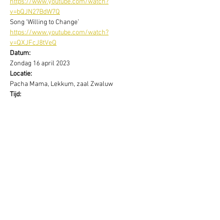
https://www.youtube.com/watch?
v=bQJN27BdW7Q
Song ‘Willing to Change’
https://www.youtube.com/watch?
v=QXJFcJ8tVeQ
Datum:
Zondag 16 april 2023
Locatie:
Pacha Mama, Lekkum, zaal Zwaluw
Tijd:
(inloop 9.30 uur) / 10.00 – 17.00 uur
Waardering
Bijdrage voor deze bijzondere dag is € 88,-. 
Inclusief lunch.
Aanmelden via:
www.jkbreathing.nl/agenda/
Nog vragen?
App of bel gerust op 06 – 26 482 497 (Boudewijn)