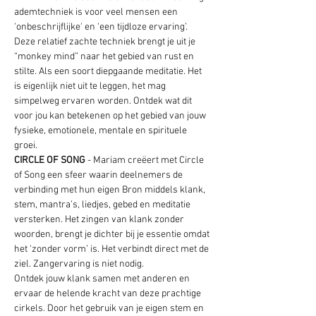
ademtechniek is voor veel mensen een 
'onbeschrijflijke' en ‘een tijdloze ervaring’. 
Deze relatief zachte techniek brengt je uit je 
“monkey mind” naar het gebied van rust en 
stilte. Als een soort diepgaande meditatie. Het 
is eigenlijk niet uit te leggen, het mag 
simpelweg ervaren worden. Ontdek wat dit 
voor jou kan betekenen op het gebied van jouw 
fysieke, emotionele, mentale en spirituele 
groei.
CIRCLE OF SONG
 - Mariam creëert met Circle 
of Song een sfeer waarin deelnemers de 
verbinding met hun eigen Bron middels klank, 
stem, mantra’s, liedjes, gebed en meditatie 
versterken. Het zingen van klank zonder 
woorden, brengt je dichter bij je essentie omdat 
het ‘zonder vorm’ is. Het verbindt direct met de 
ziel. Zangervaring is niet nodig.
Ontdek jouw klank samen met anderen en 
ervaar de helende kracht van deze prachtige 
cirkels. Door het gebruik van je eigen stem en 